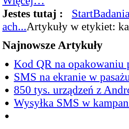
Więcej…
Jestes tutaj :
Start
Badania
ach...
Artykuły w etykiet: 
Najnowsze
Artykuły
Kod QR na opakowaniu p
SMS na ekranie w pasa
850 tys. urządzeń z And
Wysyłka SMS w kampani