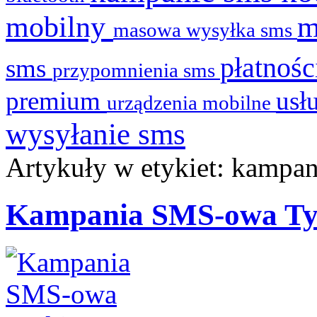
mobilny
masowa wysyłka sms
płatnoś
sms
przypomnienia sms
premium
usł
urządzenia mobilne
wysyłanie sms
Artykuły w etykiet: kampa
Kampania SMS-owa Ty