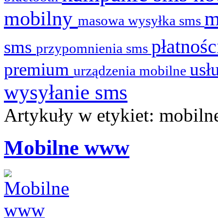
mobilny
masowa wysyłka sms
płatnoś
sms
przypomnienia sms
premium
usł
urządzenia mobilne
wysyłanie sms
Artykuły w etykiet: mobil
Mobilne www