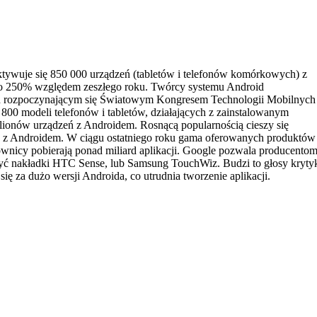
aktywuje się 850 000 urządzeń (tabletów i telefonów komórkowych) z
a o 250% względem zeszłego roku. Twórcy systemu Android
ed rozpoczynającym się Światowym Kongresem Technologii Mobilnych
800 modeli telefonów i tabletów, działających z zainstalowanym
lionów urządzeń z Androidem. Rosnącą popularnością cieszy się
ia z Androidem. W ciągu ostatniego roku gama oferowanych produktów
ownicy pobierają ponad miliard aplikacji. Google pozwala producento
yć nakładki HTC Sense, lub Samsung TouchWiz. Budzi to głosy kryty
ę za dużo wersji Androida, co utrudnia tworzenie aplikacji.
nnifer OkulaMobilny marketing przyszłości będzie oparty na mediach
angielski skrót SoLoMo – Social Local Mobile). Największe sukcesy
ność dla odbiorcy z trafieniem we właściwy moment.