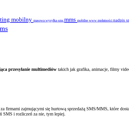
ting mobilny
mms
nadpis 
masowa wysyłka sms
mobilne www
mpłatności
sms
ąca przesyłanie multimediów
takich jak grafika, animacje, filmy vi
za firmami zajmującymi się hurtową sprzedażą SMS/MMS, które dosta
ń SMS i rozliczeń za nie, tym lepiej.