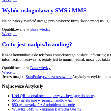
Wybór usługodawcy SMS i MMS
Na co należy zwrócić uwagę przy wyborze firmy świadczącej usługi
Opublikowane w
Baza wiedzy
Więcej…
Co to jest nadpis/branding?
Każda komunikacja do telefonu komórkowego posiada informację o tym
informacją o nadawcy. Z reguły jest to numer, jednak może być takż
Opublikowane w
Baza wiedzy
Więcej…
Jestes tutaj :
Start
Praktyczne zastosowanie
Artykuły w etykiet: mms
Najnowsze
Artykuły
Kod QR na opakowaniu pizzy zachęcający do oceny
SMS na ekranie w pasażu handlowym
850 tys. urządzeń z Androidem dziennie
Wysyłka SMS w kampanii Barracka Obamy