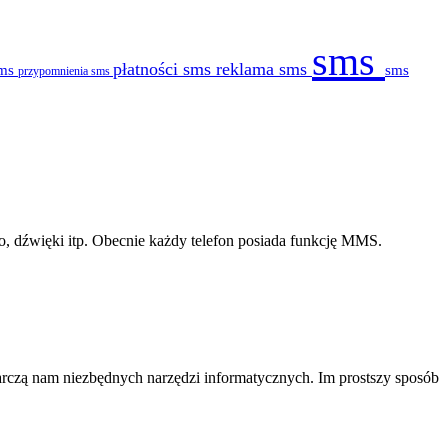
sms
płatności sms
reklama sms
sms
sms
przypomnienia sms
deo, dźwięki itp. Obecnie każdy telefon posiada funkcję MMS.
rczą nam niezbędnych narzędzi informatycznych. Im prostszy sposób