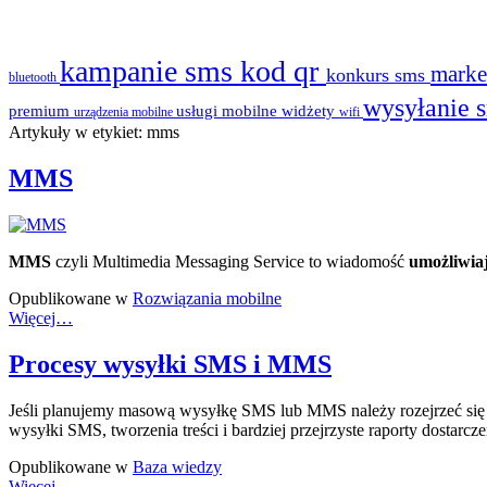
kampanie sms
kod qr
marke
konkurs sms
bluetooth
wysyłanie 
premium
usługi mobilne
widżety
urządzenia mobilne
wifi
Artykuły w etykiet: mms
MMS
MMS
czyli Multimedia Messaging Service to wiadomość
umożliwiaj
Opublikowane w
Rozwiązania mobilne
Więcej…
Procesy wysyłki SMS i MMS
Jeśli planujemy masową wysyłkę SMS lub MMS należy rozejrzeć się 
wysyłki SMS, tworzenia treści i bardziej przejrzyste raporty dostarcze
Opublikowane w
Baza wiedzy
Więcej…