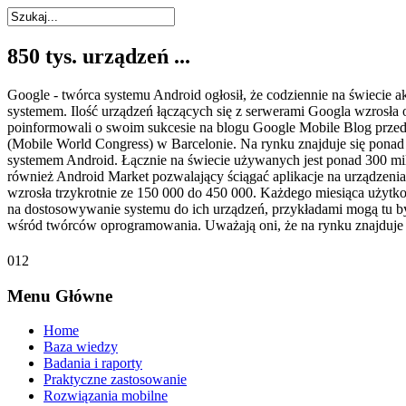
850 tys. urządzeń ...
Google - twórca systemu Android ogłosił, że codziennie na świecie 
systemem. Ilość urządzeń łączących się z serwerami Googla wzrosł
poinformowali o swoim sukcesie na blogu Google Mobile Blog prz
(Mobile World Congress) w Barcelonie. Na rynku znajduje się ponad 
systemem Android. Łącznie na świecie używanych jest ponad 300 mi
również Android Market pozwalający ściągać aplikacje na urządzen
wzrosła trzykrotnie ze 150 000 do 450 000. Każdego miesiąca użytk
na dostosowywanie systemu do ich urządzeń, przykładami mogą tu b
wśród twórców oprogramowania. Uważają oni, że na rynku znajduje si
0
1
2
Więcej...
Menu
Główne
Marketing mobilny st...
Home
Baza wiedzy
Ciekawy fragment na temat trendów prognozowanych na rok 2012 „Je
Badania i raporty
społecznościowych w połączeniu z kryterium lokalności (co wyraża 
Praktyczne zastosowanie
będą odnosić te przekazy marketingowe, które połączą w sobie istot
Rozwiązania mobilne