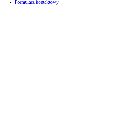
Formularz kontaktowy
Więcej...
Masowa wysyłka SMS ...
Od dłuższego czasu klienci sieci GSM mają możliwość przenoszen
przenoszone są kilkukrotnie. Mało kto chce pożegnać się z numerem, k
Więcej...